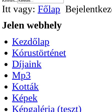
Keresés...
Itt vagy:
Főlap
Bejelentkez
Jelen webhely
Kezdőlap
Kórustörténet
Díjaink
Mp3
Kották
Képek
Képgaléria (teszt)