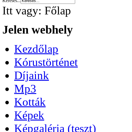
Keresés...
Itt vagy:
Főlap
Jelen webhely
Kezdőlap
Kórustörténet
Díjaink
Mp3
Kották
Képek
Képgaléria (teszt)