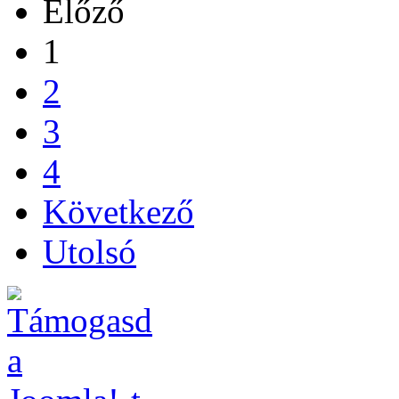
Előző
1
2
3
4
Következő
Utolsó