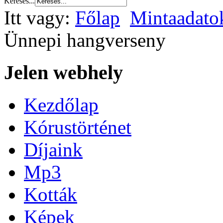
Keresés...
Itt vagy:
Főlap
Mintaadato
Ünnepi hangverseny
Jelen webhely
Kezdőlap
Kórustörténet
Díjaink
Mp3
Kották
Képek