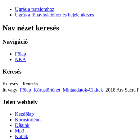
Ugrás a tartalomhoz
Ugrás a főnavigációhoz és bejelentkezés
Nav nézet keresés
Navigáció
Főlap
NKA
Keresés
Keresés...
Itt vagy:
Főlap
Kórustörténet
Mintaadatok-Cikkek
2018 Ars Sacra F
Jelen webhely
Kezdőlap
Kórustörténet
Díjaink
Mp3
Kották