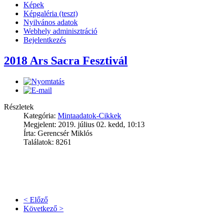
Képek
Képgaléria (teszt)
Nyilvános adatok
Webhely adminisztráció
Bejelentkezés
2018 Ars Sacra Fesztivál
Részletek
Kategória:
Mintaadatok-Cikkek
Megjelent: 2019. július 02. kedd, 10:13
Írta: Gerencsér Miklós
Találatok: 8261
< Előző
Következő >