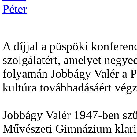
A díjjal a püspöki konferenci
szolgálatért, amelyet negy
folyamán Jobbágy Valér a Pa
kultúra továbbadásáért végz
Jobbágy Valér 1947-ben szü
Művészeti Gimnázium klarin