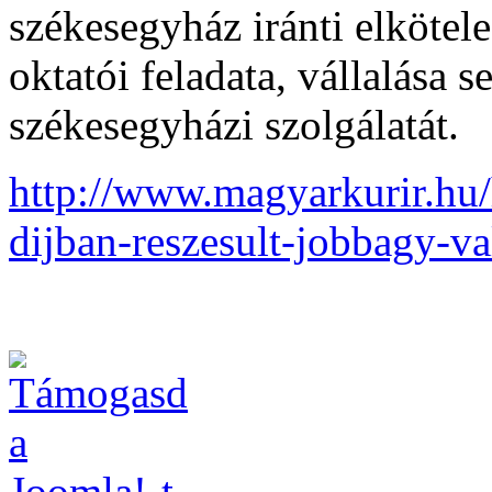
székesegyház iránti elkötel
oktatói feladata, vállalása s
székesegyházi szolgálatát.
http://www.magyarkurir.hu/h
dijban-reszesult-jobbagy-va