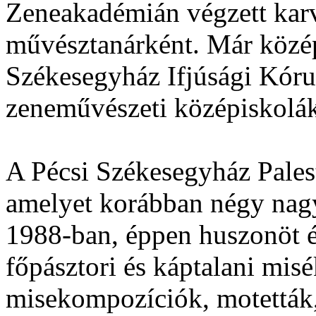
Zeneakadémián végzett karv
művésztanárként. Már közép
Székesegyház Ifjúsági Kórusá
zeneművészeti középiskolák
A Pécsi Székesegyház Pales
amelyet korábban négy nagy
1988-ban, éppen huszonöt év
főpásztori és káptalani misé
misekompozíciók, motetták,