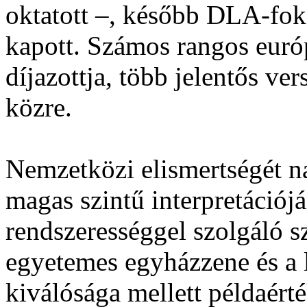
oktatott –, később DLA-fokoz
kapott. Számos rangos euró
díjazottja, több jelentős v
közre.
Nemzetközi elismertségét n
magas szintű interpretációj
rendszerességgel szolgáló s
egyetemes egyházzene és a l
kiválósága mellett példaér