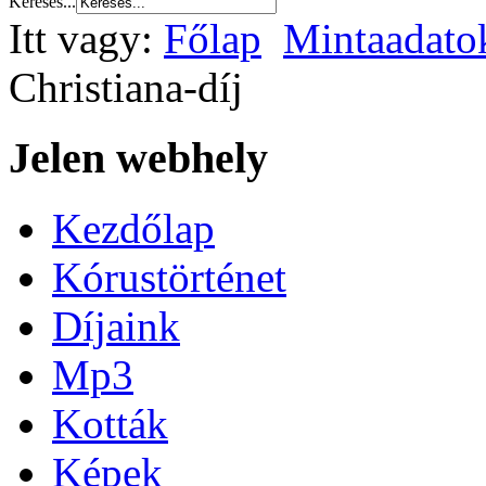
Keresés...
Itt vagy:
Főlap
Mintaadato
Christiana-díj
Jelen webhely
Kezdőlap
Kórustörténet
Díjaink
Mp3
Kották
Képek