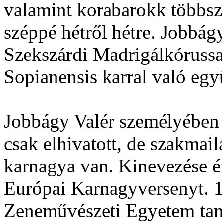
valamint korabarokk többs
széppé hétről hétre. Jobbág
Szekszárdi Madrigálkórussa
Sopianensis karral való egy
Jobbágy Valér személyében
csak elhivatott, de szakmai
karnagya van. Kinevezése é
Európai Karnagyversenyt. 1
Zeneművészeti Egyetem taná